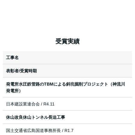
受賞実績
工事名
表彰者/受賞時期
発電所水圧鉄管路のTBMによる斜坑掘削プロジェクト（神流川
発電所）
日本建設業連合会 / R4.11
休山改良休山トンネル長迫工事
国土交通省広島国道事務所長 / R1.7